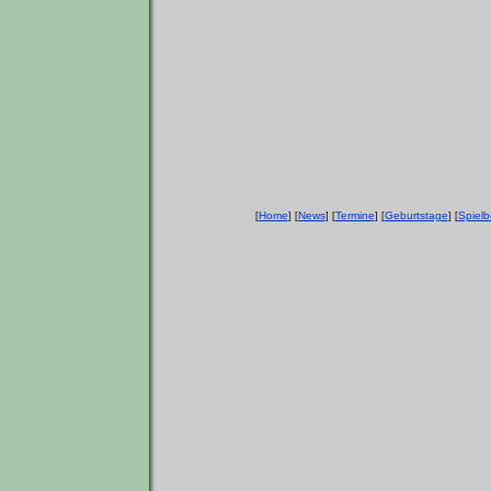
Home
News
Termine
Geburtstage
Spielb
[
] [
] [
] [
] [