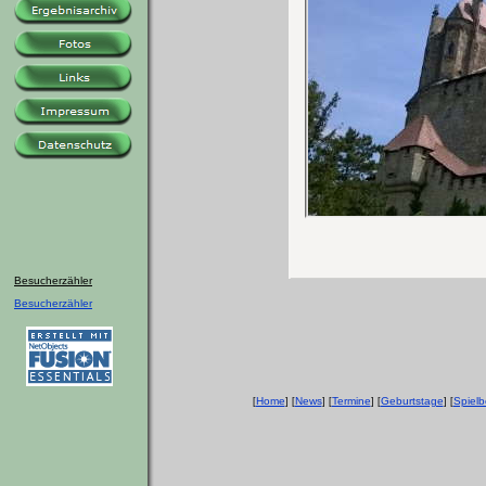
Besucherzähler
Besucherzähler
Home
News
Termine
Geburtstage
Spielb
[
] [
] [
] [
] [