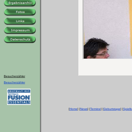
Besucherzähler
Besucherzähler
Home
News
Termine
Geburtstage
Spielb
[
] [
] [
] [
] [